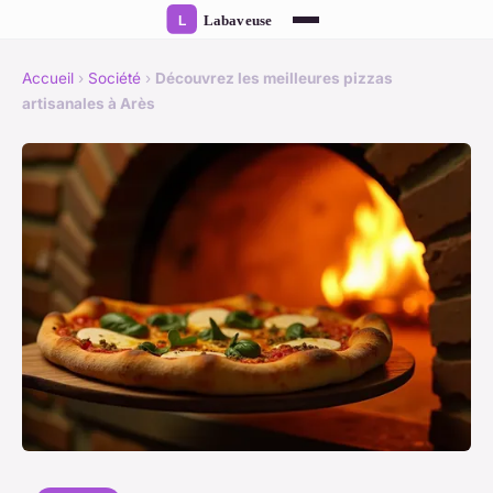
Accueil
›
Société
›
Découvrez les meilleures pizzas
artisanales à Arès