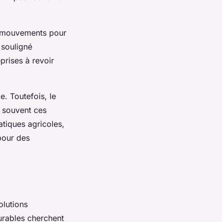
s mouvements pour
 souligné
prises à revoir
e. Toutefois, le
t souvent ces
atiques agricoles,
 pour des
lutions
urables cherchent