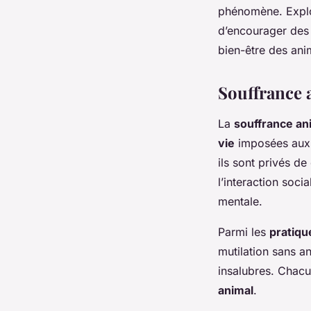
phénomène. Explor
d’encourager des 
bien-être des ani
Souffrance a
La
souffrance an
vie
imposées aux 
ils sont privés d
l’interaction soci
mentale.
Parmi les
pratiqu
mutilation sans a
insalubres. Chac
animal
.