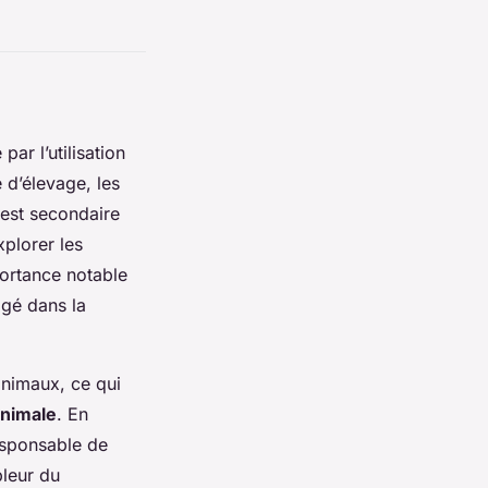
ar l’utilisation
d’élevage, les
 est secondaire
xplorer les
portance notable
igé dans la
animaux, ce qui
animale
. En
responsable de
leur du