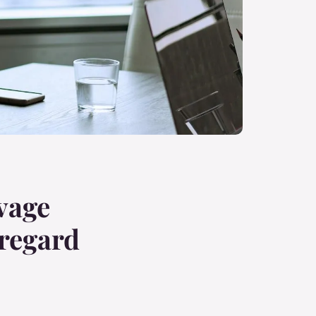
evage
 regard