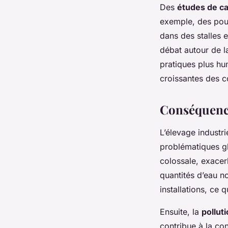
Des
études de c
exemple, des poul
dans des stalles 
débat autour de 
pratiques plus hu
croissantes des c
Conséquence
L’élevage industr
problématiques gl
colossale, exacer
quantités d’eau n
installations, ce q
Ensuite, la
pollut
contribue à la co