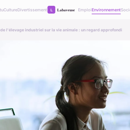
tu
Culture
Divertissement
Emploi
Environnement
Soci
e l'élevage industriel sur la vie animale : un regard approfondi