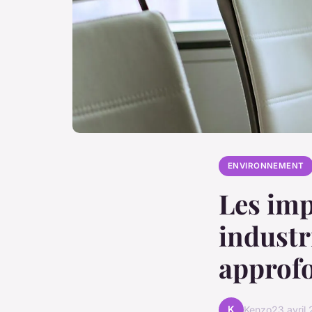
ENVIRONNEMENT
Les imp
industr
approf
K
Kenzo
23 avril