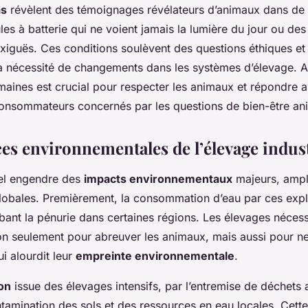
as
révèlent des témoignages révélateurs d’animaux dans de t
es à batterie qui ne voient jamais la lumière du jour ou de
exiguës. Ces conditions soulèvent des questions éthiques et 
la nécessité de changements dans les systèmes d’élevage. 
maines est crucial pour respecter les animaux et répondre a
onsommateurs concernés par les questions de bien-être an
s environnementales de l’élevage indust
iel engendre des
impacts environnementaux
majeurs, ampli
obales. Premièrement, la consommation d’eau par ces explo
bant la pénurie dans certaines régions. Les élevages néces
on seulement pour abreuver les animaux, mais aussi pour ne
ui alourdit leur
empreinte environnementale
.
ion
issue des élevages intensifs, par l’entremise de déchets
ntamination des sols et des ressources en eau locales. Cette