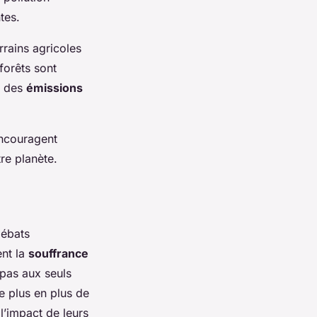
tes.
rrains agricoles
forêts sont
t des
émissions
encouragent
tre planète.
débats
ent la
souffrance
pas aux seuls
e plus en plus de
l’impact de leurs