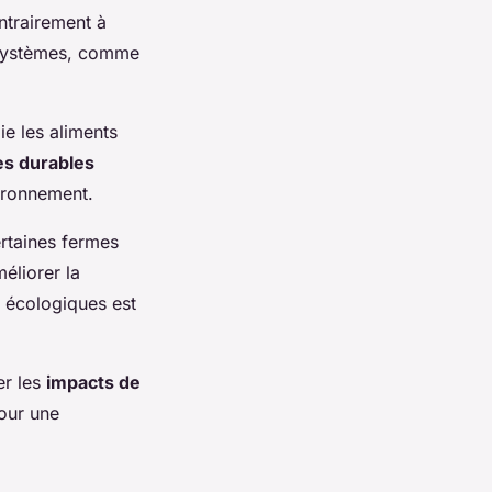
ntrairement à
écosystèmes, comme
ie les aliments
es durables
vironnement.
ertaines fermes
éliorer la
t écologiques est
er les
impacts de
our une