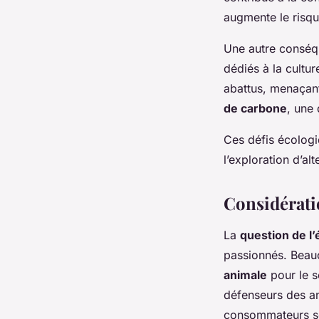
augmente le risq
Une autre conséq
dédiés à la cultu
abattus, menaçant
de carbone
, une
Ces défis écologi
l’exploration d’al
Considératio
La
question de l
passionnés. Beauc
animale
pour le s
défenseurs des a
consommateurs se 