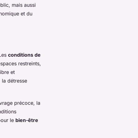
lic, mais aussi
onomique et du
 Les
conditions de
paces restreints,
ibre et
 la détresse
evrage précoce, la
nditions
pour le
bien-être